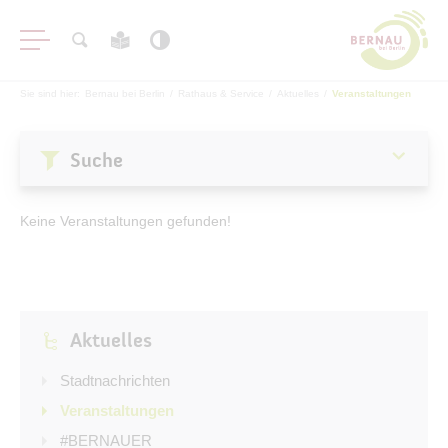
Sie sind hier:
Bernau bei Berlin
/
Rathaus & Service
/
Aktuelles
/
Veranstaltungen
Suche
Aktuelles
Keine Veranstaltungen gefunden!
Stadtnachrichten
Veranstaltungen
#BERNAUER
Aktuelles
Amtsblatt
Haushalt
Stadtnachrichten
Öffentliche Auslegungen
Veranstaltungen
#BERNAUER