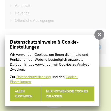
Bürgerservice
Amtsblatt
Bürgerinformation
Haushalt
Öffentliche Auslegungen
Stadtverwaltung
Datenschutzhinweise & Cookie-
Teilen auf
Einstellungen
Wir verwenden Cookies, um Ihnen die Inhalte und
Funktionen der Website bestmöglich anzubieten.
Darüber hinaus verwenden wir Cookies zu Analyse-
Zwecken.
Zur
Datenschutzerklärung
und den
Cookie-
Einstellungen
.
ALLEN
NUR NOTWENDIGE COOKIES
ZUSTIMMEN
ZULASSEN