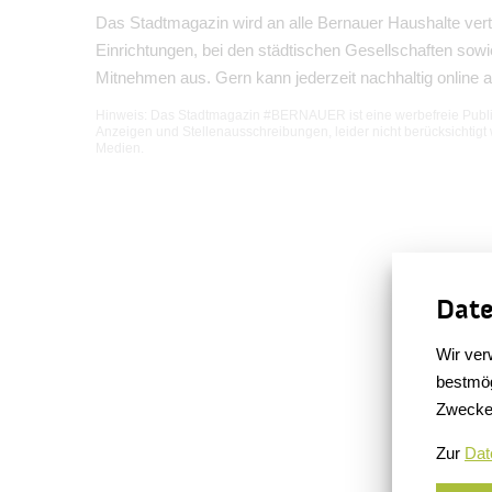
Das Stadtmagazin wird an alle Bernauer Haushalte verte
Einrichtungen, bei den städtischen Gesellschaften sow
Mitnehmen aus. Gern kann jederzeit nachhaltig online a
Hinweis
: Das Stadtmagazin #BERNAUER ist eine werbefreie Publik
Anzeigen und Stellenausschreibungen, leider nicht berücksichtigt
Medien.
Date
Wir ver
bestmög
Zwecke
Zur
Dat