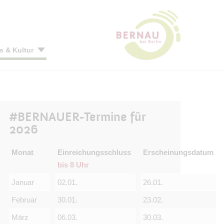
s & Kultur
Bürgermeister
Grün & klimafit
Wirtschaftsförderung
Veranstaltungskalender
Ämter & Sachgebiete
Grünes Engagement
Branchenverzeichnis
Hussitenfest
#BERNAUER-Termine für
gsstätten
Karriere & Ausbildung
Natur- & Artenschutz
Standort in Zahlen
Weihnachtsmarkt
2026
Pressestelle
Klimaschutz & Energie
Gewerbegebiete
Dinner-Picknick
 2024
s Bernau
Monat
Einreichungsschluss
Städtische Gesellschaften
Lärm & Luft
Einzelhandel & Innenstadt
Kunst- und Handwerkermarkt
Erscheinungsdatum
bis 8 Uhr
Feuerwehr
Nachhaltigkeit
Gesundheitsstandort
Schwertkämpfertreffen
Januar
02.01.
Ausschreibungen
Kinderfilmfest im Land Brandenburg
26.01.
Tag des offenen Denkmals
Februar
30.01.
23.02.
März
06.03.
30.03.