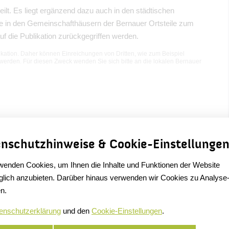
ilt. Es liegt ergänzend dazu auch in den städtischen
ie in den Gemeinschafthäusern der Bernauer Ortsteile zum
uf die Publikation zurückgegriffen werden.
ation. Daher können Einreichungen von Dritten, wie zum Beispiel
 werden. Für diesen Zweck wenden Sie sich bitte an die lokalen Bernauer
nschutzhinweise & Cookie-Einstellunge
wenden Cookies, um Ihnen die Inhalte und Funktionen der Website
lich anzubieten. Darüber hinaus verwenden wir Cookies zu Analyse
n.
enschutzerklärung
und den
Cookie-Einstellungen
.