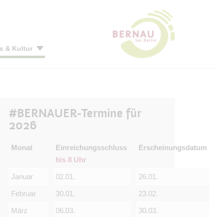
s & Kultur
Bürgermeister
Grün & klimafit
Wirtschaftsförderung
Veranstaltungskalender
Ämter & Sachgebiete
Grünes Engagement
Branchenverzeichnis
Hussitenfest
#BERNAUER-Termine für
gsstätten
Karriere & Ausbildung
Natur- & Artenschutz
Standort in Zahlen
Weihnachtsmarkt
2026
Pressestelle
Klimaschutz & Energie
Gewerbegebiete
Dinner-Picknick
 2024
s Bernau
Monat
Einreichungsschluss
Städtische Gesellschaften
Lärm & Luft
Einzelhandel & Innenstadt
Kunst- und Handwerkermarkt
Erscheinungsdatum
bis 8 Uhr
Feuerwehr
Nachhaltigkeit
Gesundheitsstandort
Schwertkämpfertreffen
Januar
02.01.
Ausschreibungen
Kinderfilmfest im Land Brandenburg
26.01.
Tag des offenen Denkmals
Februar
30.01.
23.02.
März
06.03.
30.03.