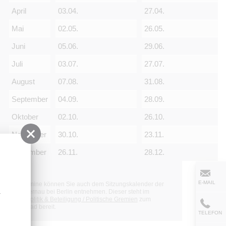
April
03.04.
27.04.
Mai
02.05.
26.05.
Juni
05.06.
29.06.
Juli
03.07.
27.07.
August
07.08.
31.08.
September
04.09.
28.09.
Oktober
02.10.
26.10.
November
30.10.
23.11.
Dezember
26.11.
28.12.
n
E-MAIL
Die Termine können Sie auch dem Sitzungskalender der
Stadt Bernau bei Berlin entnehmen. Dieser steht im
-
Menü
Politik & Beteiligung / Politische Gremien
zum
Download bereit.
TELEFON