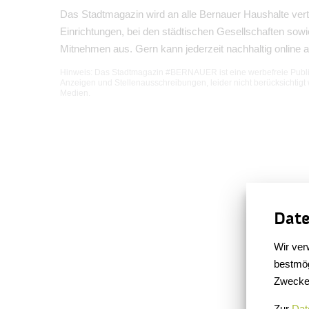
Das Stadtmagazin wird an alle Bernauer Haushalte verte
Einrichtungen, bei den städtischen Gesellschaften sow
Mitnehmen aus. Gern kann jederzeit nachhaltig online a
Hinweis
: Das Stadtmagazin #BERNAUER ist eine werbefreie Publik
Anzeigen und Stellenausschreibungen, leider nicht berücksichtigt
Medien.
Date
Wir ver
bestmög
Zwecke
Zur
Dat