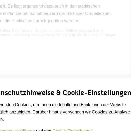
ilt. Es liegt ergänzend dazu auch in den städtischen
ie in den Gemeinschafthäusern der Bernauer Ortsteile zum
uf die Publikation zurückgegriffen werden.
ation. Daher können Einreichungen von Dritten, wie zum Beispiel
 werden. Für diesen Zweck wenden Sie sich bitte an die lokalen Bernauer
nschutzhinweise & Cookie-Einstellunge
wenden Cookies, um Ihnen die Inhalte und Funktionen der Website
lich anzubieten. Darüber hinaus verwenden wir Cookies zu Analyse
n.
enschutzerklärung
und den
Cookie-Einstellungen
.