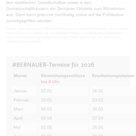
den städtischen Gesellschaften sowie in den
Bürgerservice
Gemeinschafthäusern der Bernauer Ortsteile zum Mitnehmen
aus. Gern kann jederzeit nachhaltig online auf die Publikation
Bürgerinformation
zurückgegriffen werden.
Stadtverwaltung
Hinweis
: Das Stadtmagazin #BERNAUER ist eine werbefreie Publikation. Daher können
Einreichungen von Dritten, wie zum Beispiel Anzeigen und Stellenausschreibungen,
leider nicht berücksichtigt werden. Für diesen Zweck wenden Sie sich bitte an die
lokalen Bernauer Medien.
#BERNAUER-Termine für 2026
Monat
Einreichungsschluss
Erscheinungsdatum
bis 8 Uhr
Januar
02.01.
26.01.
Februar
30.01.
23.02.
März
06.03.
30.03.
April
03.04.
27.04.
Mai
02.05.
26.05.