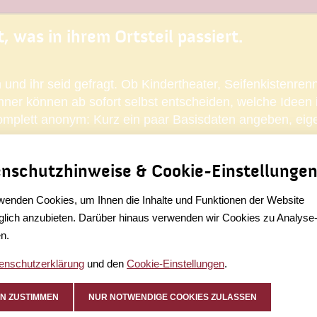
 was in ihrem Ortsteil passiert.
on und ihr seid gefragt. Ob Kindertheater, Seifenkistenr
er können ab sofort selbst entscheiden, welche Ideen i
omplett anonym: Kurz ein paar Basisdaten angeben, eige
Zur Umfrage.
nschutzhinweise & Cookie-Einstellunge
wenden Cookies, um Ihnen die Inhalte und Funktionen der Website
lich anzubieten. Darüber hinaus verwenden wir Cookies zu Analyse
n.
enschutzerklärung
und den
Cookie-Einstellungen
.
N ZUSTIMMEN
NUR NOTWENDIGE COOKIES ZULASSEN