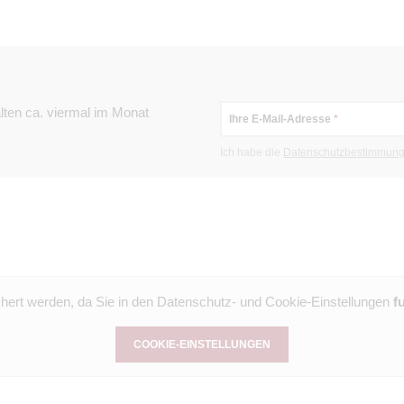
Bauhauswerkstätt
Bundesschule un
eiten des Chin Woo - ein
„Das Bauhaus und
ag, 8. August 2026, 9
Das im Februar 2
e, Kalligraphie, chinesische
Dauerausstellung
lten ca. viermal im Monat
r Chin Woo Geschichte.
Ihre E-Mail-Adresse
und Alt zur Entd
s ab 8 Uhr: Taolu-Wettkämpfe,
Nutzungsgeschich
Ich habe die
Datenschutz­bestimmun
 und eine Ausstellung zur Chin
können die Besu
Nutzungsgeschich
beteiligten Arch
ausgewählte Möbe
Auch die insges
die Ziele der U
chert werden, da Sie in den Datenschutz- und Cookie-Einstellungen
f
durch die Innen
Voranmeldung am
COOKIE-EINSTELLUNGEN
Gruppen nach Ab