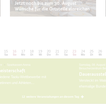
Jetzt noch bis zum 30. August
Wünsche für die Ortsteile einreichen
15
16
17
18
19
20
21
22
23
24
25
26
Sa
So
Mo
Di
Mi
Do
Fr
Sa
So
Mo
Di
Mi
hr
Sparkassen Arena
Samstag, 08. August
Besucherzentrum Be
eisterschaft
Dauerausste
hiedene Taolu-Wettbewerbe mit
Versteckt im Wal
etinnen und Athleten
ehemalige Bunde
dinative Fähigkeiten, wobei der
Gewerkschaftsbu
emeinschaft im Fokus stehen.
12
weitere Veranstaltungen an diesem Tag
der Leitung des 
n, von ganz jung bis über 60
Architekten Hans 