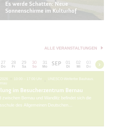
Es werde Schatten: Neue
Sonnenschirme im Kulturhof
ALLE VERANSTALTUNGEN
27
28
29
30
31
01
02
03
04
05
06
SEP
Do
Fr
Sa
So
Mo
Di
Mi
Do
Fr
Sa
So
 2026
10:00 – 17:00 Uhr
UNESCO-Welterbe Bauhaus.
rnau
llung im Besucherzentrum Bernau
d zwischen Bernau und Wandlitz befindet sich die
sschule des Allgemeinen Deutschen
ndes (ADGB). Sie wurde von 1928 bis 1930 unter
damaligen Bauhausdirektors Hannes Meyer und des
Wittwer sowie mit Beteiligung aller