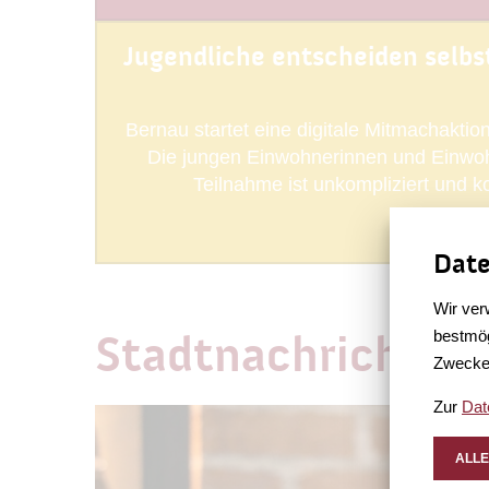
Jugendliche entscheiden selbst,
Bernau startet eine digitale Mitmachakti
Die jungen Einwohnerinnen und Einwohn
Teilnahme ist unkompliziert und k
Date
Wir ver
bestmög
Stadtnachrichten
Zwecke
Zur
Dat
ALLE