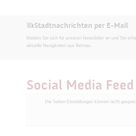
Jahren. Veranstaltungszeiten: Freitag, 7. August 2026, 19 Uhr/Einlass
ab 18 Uhr: Eröffnungszeremonie (u.a. chinesischen Löwentanz,
Shows der Nationen und die Besonderh
Erlebnis für die ganze Familie.) Samst
Stadtnachrichten per E-Mail
Uhr/Einlass ab 8 Uhr: Taolu-Wettkämpf
Melden Sie sich für unseren Newsletter an und Sie erha
Waren/Kultur und eine Ausstellung zu
aktuelle Neuigkeiten aus Bernau.
Sonntag, 9. August 2026, 9 Uhr/Einlas
Kalligraphie, chinesische Waren/Kultur
Woo Geschichte.
Social Media Feed
Die Seiten-Einstellungen können nicht gespei