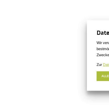
Date
Wir ver
bestmög
Zwecke
Zur
Dat
ALLE