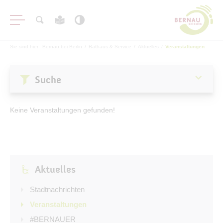
Sie sind hier:
Bernau bei Berlin
/
Rathaus & Service
/
Aktuelles
/
Veranstaltungen
Suche
Aktuelles
Keine Veranstaltungen gefunden!
Stadtnachrichten
Veranstaltungen
#BERNAUER
Aktuelles
Amtsblatt
Haushalt
Stadtnachrichten
Öffentliche Auslegungen
Veranstaltungen
#BERNAUER