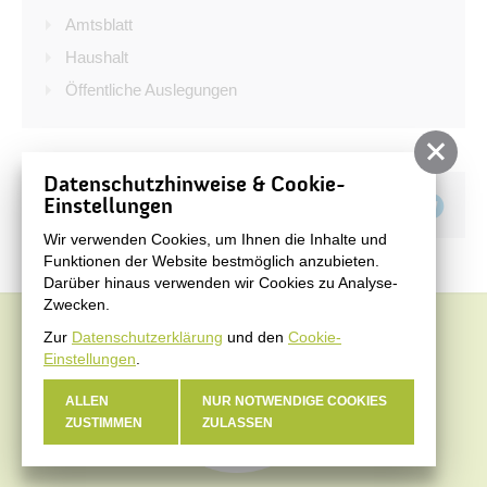
Bürgerservice
Amtsblatt
Bürgerinformation
Haushalt
Öffentliche Auslegungen
Stadtverwaltung
Datenschutzhinweise & Cookie-
Teilen auf
Einstellungen
Wir verwenden Cookies, um Ihnen die Inhalte und
Funktionen der Website bestmöglich anzubieten.
Darüber hinaus verwenden wir Cookies zu Analyse-
Zwecken.
Zur
Datenschutzerklärung
und den
Cookie-
Einstellungen
.
ALLEN
NUR NOTWENDIGE COOKIES
ZUSTIMMEN
ZULASSEN