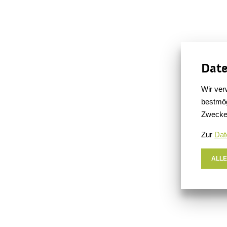
Date
Wir ver
bestmög
Zwecke
Zur
Dat
ALLE