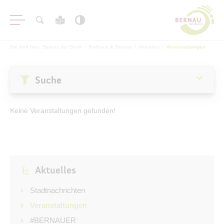
Sie sind hier:
Bernau bei Berlin
/
Rathaus & Service
/
Aktuelles
/
Veranstaltungen
Suche
Aktuelles
Keine Veranstaltungen gefunden!
Stadtnachrichten
Veranstaltungen
#BERNAUER
Aktuelles
Amtsblatt
Haushalt
Stadtnachrichten
Öffentliche Auslegungen
Veranstaltungen
#BERNAUER