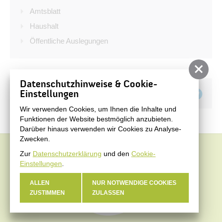
Bürgerservice
Amtsblatt
Bürgerinformation
Haushalt
Öffentliche Auslegungen
Stadtverwaltung
Datenschutzhinweise & Cookie-
Teilen auf
Einstellungen
Wir verwenden Cookies, um Ihnen die Inhalte und
Funktionen der Website bestmöglich anzubieten.
Darüber hinaus verwenden wir Cookies zu Analyse-
Zwecken.
Zur
Datenschutzerklärung
und den
Cookie-
Einstellungen
.
ALLEN
NUR NOTWENDIGE COOKIES
ZUSTIMMEN
ZULASSEN