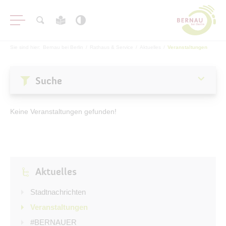
Sie sind hier:
Bernau bei Berlin
/
Rathaus & Service
/
Aktuelles
/
Veranstaltungen
Suche
Aktuelles
Keine Veranstaltungen gefunden!
Stadtnachrichten
Veranstaltungen
#BERNAUER
Aktuelles
Amtsblatt
Haushalt
Stadtnachrichten
Öffentliche Auslegungen
Veranstaltungen
#BERNAUER