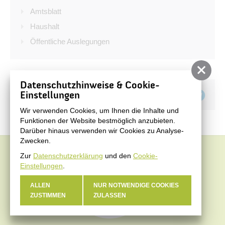
Bürgerservice
Amtsblatt
Bürgerinformation
Haushalt
Öffentliche Auslegungen
Stadtverwaltung
Datenschutzhinweise & Cookie-
Teilen auf
Einstellungen
Wir verwenden Cookies, um Ihnen die Inhalte und
Funktionen der Website bestmöglich anzubieten.
Darüber hinaus verwenden wir Cookies zu Analyse-
Zwecken.
Zur
Datenschutzerklärung
und den
Cookie-
Einstellungen
.
ALLEN
NUR NOTWENDIGE COOKIES
ZUSTIMMEN
ZULASSEN