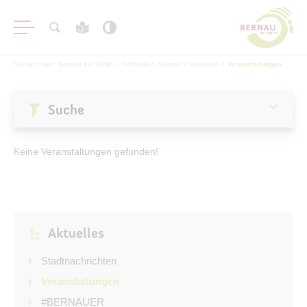
Sie sind hier:
Bernau bei Berlin
/
Rathaus & Service
/
Aktuelles
/
Veranstaltungen
Suche
Aktuelles
Keine Veranstaltungen gefunden!
Stadtnachrichten
Veranstaltungen
#BERNAUER
Aktuelles
Amtsblatt
Haushalt
Stadtnachrichten
Öffentliche Auslegungen
Veranstaltungen
#BERNAUER