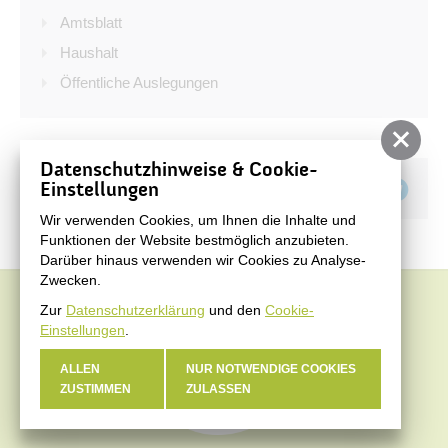
Bürgerservice
Amtsblatt
Bürgerinformation
Haushalt
Öffentliche Auslegungen
Stadtverwaltung
Datenschutzhinweise & Cookie-
Teilen auf
Einstellungen
Wir verwenden Cookies, um Ihnen die Inhalte und
Funktionen der Website bestmöglich anzubieten.
Darüber hinaus verwenden wir Cookies zu Analyse-
Zwecken.
Zur
Datenschutzerklärung
und den
Cookie-
Einstellungen
.
ALLEN
NUR NOTWENDIGE COOKIES
ZUSTIMMEN
ZULASSEN