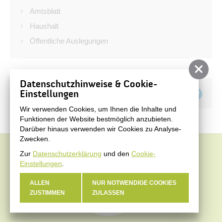
Bürgerservice
Amtsblatt
Bürgerinformation
Haushalt
Öffentliche Auslegungen
Stadtverwaltung
Datenschutzhinweise & Cookie-
Teilen auf
Einstellungen
Wir verwenden Cookies, um Ihnen die Inhalte und
Funktionen der Website bestmöglich anzubieten.
Darüber hinaus verwenden wir Cookies zu Analyse-
Zwecken.
Zur
Datenschutzerklärung
und den
Cookie-
Einstellungen
.
ALLEN
NUR NOTWENDIGE COOKIES
ZUSTIMMEN
ZULASSEN