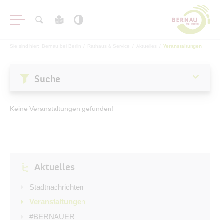
Sie sind hier:
Bernau bei Berlin
/
Rathaus & Service
/
Aktuelles
/
Veranstaltungen
Suche
Aktuelles
Keine Veranstaltungen gefunden!
Stadtnachrichten
Veranstaltungen
#BERNAUER
Aktuelles
Amtsblatt
Haushalt
Stadtnachrichten
Öffentliche Auslegungen
Veranstaltungen
#BERNAUER