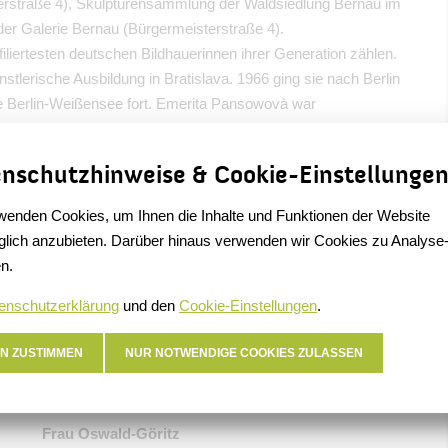
rstraße 4), Skulpturensammlung der Waldsiedlung Bernau im
der Galerie Bernau (Bürgermeisterstraße 4).
liertesten deutschen Bildhauerinnen ihrer Generation zählen.
stlerische Ausbildung in Bratislava. 1966 ging sie nach Berlin
e Berlin-Weißensee fort. Emerita Pansowovà war
i Ludwig Engelhardt. Seit 1977 arbeitet sie freischaffend.
 das knapp zehn Jahre später auch ihr Wohnort wird.
nschutzhinweise & Cookie-Einstellunge
trenge, Zurückhaltung, Klarheit. Der Betrachter ihrer Werke
er Verletzlichkeit, Berührbarkeit nachspüren zu können.
wenden Cookies, um Ihnen die Inhalte und Funktionen der Website
auer Stadtraum:
lich anzubieten. Darüber hinaus verwenden wir Cookies zu Analyse
n.
historischen Stadtmauer/am Steintor
achterrasse Neues Rathaus
enschutzerklärung
und den
Cookie-Einstellungen
.
N ZUSTIMMEN
NUR NOTWENDIGE COOKIES ZULASSEN
Kontakt
Frau Oswald-Göritz