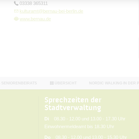
03338 365311
kulturamt@bernau-bei-berlin.de
www.bernau.de
S SENIORENBEIRATS
ÜBERSICHT
NORDIC WALKING IN DER 
Sprechzeiten der
Stadtverwaltung
Di
08.30 - 12.00 und 13.00 - 17.30 Uhr
Einwohnermeldeamt bis 18.30 Uhr
Do
08.30 - 12.00 und 13.00 - 15.30 Uhr