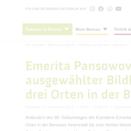
FOLGEN SIE BERNAU BEI BERLIN AUF
Rathaus & Service
Mein Bernau
Politik 
Sie sind hier:
Bernau bei Berlin
/
Rathaus & Service
/
Aktuelles
/
Stadtnachrichten
Stadtportrait
Stadtverordnetenversammlung
Konzepte
Anreise
Ratha
Kinde
Bürge
Mobil
Kultu
Emerita Pansowová
Veranstaltungen
Ortsteile
Ausschüsse
Bauleitplanung
Barrierefreier Tourismus
Wegwe
Schul
Öffen
Öffen
Kunst
#BERNAUER
Verkehrsanbindung
Ortsbeiräte
Örtliche Bauvorschriften
Gastronomie
Öffnu
Juge
Berna
Fahrr
Archi
ausgewählter Bild
Amtsblatt
Wohnen
Seniorenbeirat
Ortsteilentwicklung
Unterkünfte
Schie
Kinde
Beka
Parke
Stadtb
Haushalt
Geschichte
Bürgerinformationssystem
Denkmal & Stadtsanierung
Mensc
Stadtb
Verk
drei Orten in der 
Öffentliche Auslegungen
Partnerstädte
Gremieninformationssystem
Stadterneuerung
Maerk
Integ
Mitgliedschaften
Livestream & Mediathek
Förderungen & Zuwendungen
Mensc
Dienstag, 01. September 2026
06:00 – 22:00 Uhr
Dachterra
Stadt-App "Mein Bernau"
Geoportal
Stift
Anlässlich des 80. Geburtstages der Künstlerin Emeri
INSEK
Stark
Orten in der Bernauer Innenstadt bis zum Herbst dieses