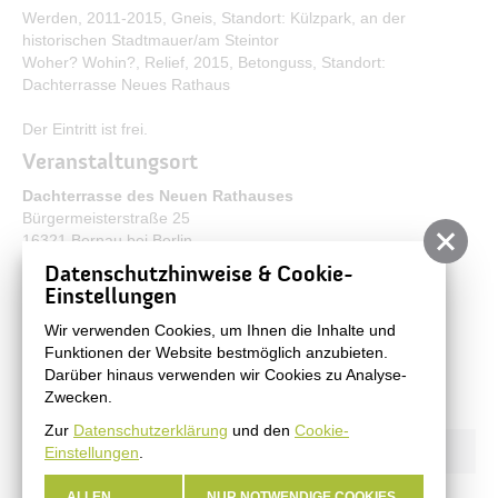
Werden, 2011-2015, Gneis, Standort: Külzpark, an der
historischen Stadtmauer/am Steintor
Woher? Wohin?, Relief, 2015, Betonguss, Standort:
Dachterrasse Neues Rathaus
Der Eintritt ist frei.
Veranstaltungsort
Dachterrasse des Neuen Rathauses
Bürgermeisterstraße 25
16321 Bernau bei Berlin
Kontakt
Datenschutzhinweise & Cookie-
Einstellungen
Frau Oswald-Göritz
03338 365311
Wir verwenden Cookies, um Ihnen die Inhalte und
kulturamt@bernau-bei-berlin.de
Funktionen der Website bestmöglich anzubieten.
www.bernau.de
Darüber hinaus verwenden wir Cookies zu Analyse-
Zwecken.
Zur
Datenschutzerklärung
und den
Cookie-
Einstellungen
.
ALLEN
NUR NOTWENDIGE COOKIES