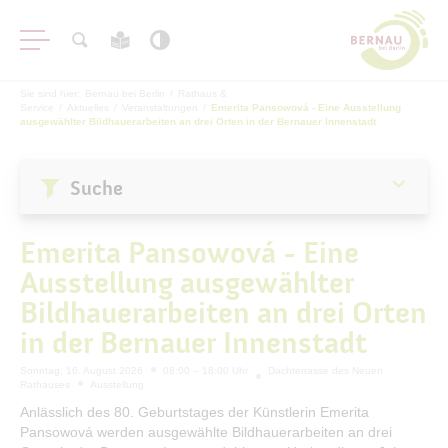
Sie sind hier:
Bernau bei Berlin
/
Rathaus &
Service
/
Aktuelles
/
Veranstaltungen
/
Emerita Pansowová - Eine Ausstellung
ausgewählter Bildhauerarbeiten an drei Orten in der Bernauer Innenstadt
Suche
Aktuelles
Emerita Pansowová - Eine
Stadtnachrichten
Ausstellung ausgewählter
Veranstaltungen
Bildhauerarbeiten an drei Orten
#BERNAUER
in der Bernauer Innenstadt
Amtsblatt
Sonntag, 16. August 2026
08:00 – 18:00 Uhr
Dachterrasse des Neuen
Haushalt
Rathauses
Ausstellung
Öffentliche Auslegungen
Anlässlich des 80. Geburtstages der Künstlerin Emerita
Pansowová werden ausgewählte Bildhauerarbeiten an drei