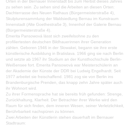
Orten in der Bernauer Innenstadt bis zum Herbst dieses Jahres
Bürgerservice
zu sehen sein. Zu sehen sind die Arbeiten an diesen Orten:
Dachterrasse des Neuen Rathaus (Bürgermeisterstraße 4),
Bürgerinformation
Skulpturensammlung der Waldsiedlung Bernau im Kunstraum
Innenstadt (Alte Goethestraße 3), Innenhof der Galerie Bernau
Stadtverwaltung
(Bürgermeisterstraße 4).
Emerita Pansowová lässt sich zweifelsohne zu den
profiliertesten deutschen Bildhauerinnen ihrer Generation
zählen. Geboren 1946 in der Slowakei, begann sie ihre erste
künstlerische Ausbildung in Bratislava. 1966 ging sie nach Berlin
und setzte ab 1967 ihr Studium an der Kunsthochschule Berlin-
Weißensee fort. Emerita Pansowovà war Meisterschülerin an
der Akademie der Künste der DDR bei Ludwig Engelhardt. Seit
1977 arbeitet sie freischaffend. 1981 zog sie von Berlin ins
Brandenburgische Prenden, das knapp zehn Jahre später auch
ihr Wohnort wird.
Zu ihrer Formensprache hat sie bereits früh gefunden: Strenge,
Zurückhaltung, Klarheit. Der Betrachter ihrer Werke wird den
Raum für sich finden, dem inneren Wesen, seiner Verletzlichkeit,
Berührbarkeit nachspüren zu können.
Zwei Arbeiten der Künstlerin stehen dauerhaft im Bernauer
Stadtraum: