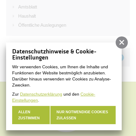
Bürgerservice
Amtsblatt
Bürgerinformation
Haushalt
Öffentliche Auslegungen
Stadtverwaltung
Datenschutzhinweise & Cookie-
Teilen auf
Einstellungen
Wir verwenden Cookies, um Ihnen die Inhalte und
Funktionen der Website bestmöglich anzubieten.
Darüber hinaus verwenden wir Cookies zu Analyse-
Zwecken.
Zur
Datenschutzerklärung
und den
Cookie-
Einstellungen
.
ALLEN
NUR NOTWENDIGE COOKIES
ZUSTIMMEN
ZULASSEN