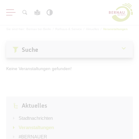
Sie sind hier:
Bernau bei Berlin
/
Rathaus & Service
/
Aktuelles
/
Veranstaltungen
Suche
Aktuelles
Keine Veranstaltungen gefunden!
Stadtnachrichten
Veranstaltungen
#BERNAUER
Aktuelles
Amtsblatt
Haushalt
Stadtnachrichten
Öffentliche Auslegungen
Veranstaltungen
#BERNAUER