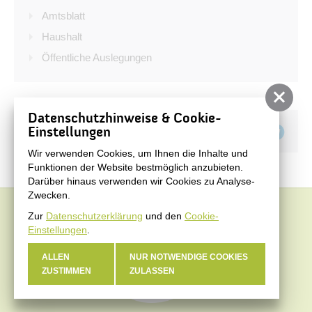
Bürgerservice
Amtsblatt
Bürgerinformation
Haushalt
Öffentliche Auslegungen
Stadtverwaltung
Datenschutzhinweise & Cookie-
Teilen auf
Einstellungen
Wir verwenden Cookies, um Ihnen die Inhalte und
Funktionen der Website bestmöglich anzubieten.
Darüber hinaus verwenden wir Cookies zu Analyse-
Zwecken.
Zur
Datenschutzerklärung
und den
Cookie-
Einstellungen
.
ALLEN
NUR NOTWENDIGE COOKIES
ZUSTIMMEN
ZULASSEN