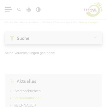
Sie sind hier:
Bernau bei Berlin
/
Rathaus & Service
/
Aktuelles
/
Veranstaltungen
Suche
Aktuelles
Keine Veranstaltungen gefunden!
Stadtnachrichten
Veranstaltungen
#BERNAUER
Aktuelles
Amtsblatt
Haushalt
Stadtnachrichten
Öffentliche Auslegungen
Veranstaltungen
#BERNAUER