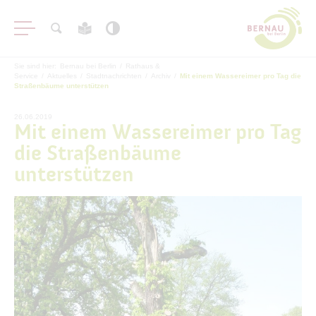
Sie sind hier:
Bernau bei Berlin
/
Rathaus &
Service
/
Aktuelles
/
Stadtnachrichten
/
Archiv
/
Mit einem Wassereimer pro Tag die
Straßenbäume unterstützen
26.06.2019
Mit einem Wassereimer pro Tag
die Straßenbäume
Aktuelles
unterstützen
Stadtnachrichten
Archiv
Veranstaltungen
#BERNAUER
Amtsblatt
Haushalt