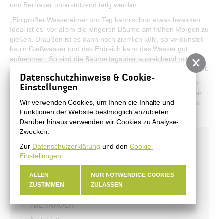
und Bernauer unterstützend tätig werden.
„Ein großer Wassereimer pro Tag kann schon etwas bewirken.
Ideal ist es, vor allem die jüngeren Bäume am frühen Morgen zu
gießen. Draußen ist es dann noch ziemlich kühl, so verdunstet
kaum Gießwasser und das Erdreich kann das Wasser gut
aufnehmen. So sind die Bäume tagsüber ausreichend mit
Wasser versorgt“, informiert Marco Brandt vom Grünflächenamt.
Datenschutzhinweise & Cookie-
Wer also einen jüngeren Baum in seinem Garten oder an der
Einstellungen
Straße vor seinem Haus stehen hat, kann selbst einen kleinen
Wir verwenden Cookies, um Ihnen die Inhalte und
Beitrag dazu leisten, dass Bernau eine Stadt im Grünen bleibt.
Funktionen der Website bestmöglich anzubieten.
Darüber hinaus verwenden wir Cookies zu Analyse-
Zwecken.
Aktuelles
Zur
Datenschutzerklärung
und den
Cookie-
Einstellungen
.
Stadtnachrichten
Archiv
ALLEN
NUR NOTWENDIGE COOKIES
ZUSTIMMEN
ZULASSEN
Veranstaltungen
#BERNAUER